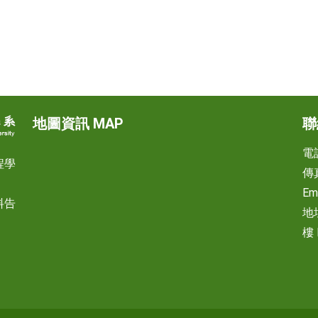
地圖資訊 MAP
聯
電話
程學
傳真
Em
料告
地
樓 