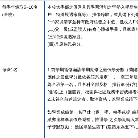
每學年錄取5~10名
本校大學部之優秀且具學習潛能之弱勢入學新生
(全校)
戶、特殊境遇家庭等)，擇優錄取，並具備下列
(一)家境清寒並持有政府核發之中低、低收入戶
(二)父、母(或監護人)有身心障礙手冊，且家庭
(三)特殊境遇家庭。
(四)具原住民身分。
每班1名
1.
前學期需修滿該學期應修之最低學分數（蘭陽
應修之最低學分數依各該系規定），一至三年級
為全班第一名，且各科全部及格，操行80分(含
(含)以上（無體育、校園與社區服務學習成績
2.未符合前述規定者，取消資格，以學業成績
如學業成績第一名已休（退）學、轉學或提 前
績亦達標準者依序遞補，惟退學 之次學期轉入
予獎狀鼓勵； 應屆畢業生四下 (建築系為五下)