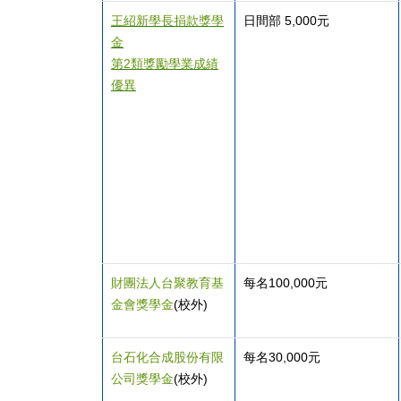
王紹新學長捐款獎學
日間部 5,000元
金
第2
類獎勵學業成績
優異
財團法人台聚教育基
每名100,000元
金會獎學金
(
校外)
台石化合成股份有限
每名30,000元
公司獎學金
(
校外)