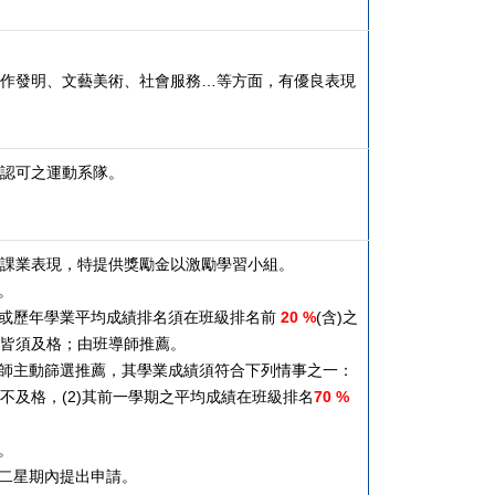
作發明、文藝美術、社會服務…等方面，有優良表現
認可之運動系隊。
課業表現，特提供獎勵金以激勵學習小組。
。
或歷年學業平均成績排名須在班級排名前
20 %
(
含)之
皆須及格；由班導師推薦。
師主動篩選推薦，其學業成績須符合下列情事之一：
)不及格，(2)其前一學期之平均成績在班級排名
70 %
。
二星期內提出申請。