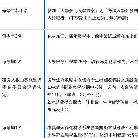
每學年若干名
參加「大學多元入學方案」之「考試入學分發制
內錄取者。(下學期由系上通知，無須申請)
每學年3名
化材系三、四年級學生，前學業總成績在系上前1
每學期2名
大學部學生學業75分，設籍澎湖縣者優先。不
獲獎人數由募款暨獎
獎學金為鼓勵本系優秀學生出國發表論文所設置
學金委員會評選決
1.申請時間為每學期期中考後一週內，依會議舉
定。
年1月，下學期：2月至7月)
。
2.
補助費得含機票、註冊費、生活費等項目，補
萬元為上限。
每學期1名
本獎學金係化材系系友會為獎勵本系經濟不利學
大學部在籍學生操行80分。經濟不利者請附清