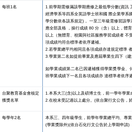
每班1名
1.
前學期需修滿該學期應修之最低學分數(資訊 
經濟學系等四系全英語學士班和國 際企業學系
學分數依各該系規定)， 一至三年級需修習該
應全部及格 ，操行成績 80 分（含）以上，體
以上（無體育、校園與社區服務學習成績者 不
項成績均符合標準者依序遞補。
2.若學業總平均相同且各項成績亦達規定標準 
3.學業第二名如提前畢業及應屆畢業生四下（
如學業成績第二名已因遞補獲得學業獎學金、
班學業成績下一名且各項成績亦 達標準者依序
台聚教育基金會核定
1.
本系大三(含)以上及碩博士生，前一學年學業
獲獎名單
2.
在校未受記過以上處分。(依台聚行文公告，於
每學年2名
本系三、四年級學生，前學年學業總平均、專業
(學業獎除外)(依台石化行文公告於上學期申請)