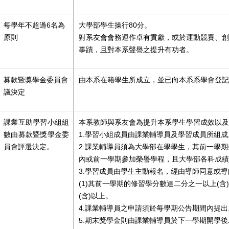
每學年不超過6名為
大學部學生操行80分。
原則
對系友會會務運作卓有貢獻，或於運動競賽、創
事蹟，且對本系聲譽之提升有功者。
募款暨獎學金委員會
由本系在籍學生所成立，並已向本系系學會登記
議決定
課業互助學習小組組
本系教師與系友會為提升本系學生學習成效以及
數由募款暨獎學金委
1.
學習小組成員由課業輔導員及學習成員所組成
員會評選決定。
2.
課業輔導員須為大學部在學學生，其前一學期
內或前一學期參加榮譽學程，且大學部各科成績
3.
學習成員由學生主動報名，經由導師同意或導
(1)其前一學期的修習學分數達二分之一以上(含
(
含)以上。
4.
課業輔導員之申請須於每學期公告期間內提出
5.
期末獎學金則由課業輔導員於下一學期開學後