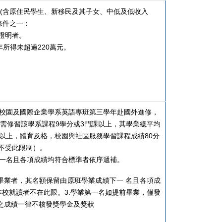
(含原住民學生、新移民及其子女、中低及低收入
條件之一：
證明者。
年所得未超過220萬元。
校園及國際企業學系英語專班第三學年赴國外進修，
需修習該學系課程9學分或3門課以上，其學業總平均
)以上，體育及格，校園與社區服務學習課程成績80分
者不受此限制）。
下一名且各項成績均符合標準者依序遞補。
畢業者，其名額保留由原班學業成績下一 名且各項成
本校就讀者不在此限。3.學業第一名如提前畢業，僅發
 之成績一律不核發獎學金及獎狀