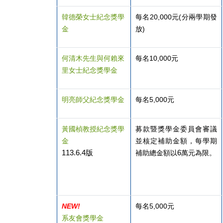
韓德榮女士紀念獎學
每名20,000元(分兩學期發
金
放)
何清木先生與何賴來
每名10,000元
里女士紀念獎學金
明亮師父紀念獎學金
每名5,000元
黃國楨教授紀念獎學
募款暨獎學金委員會審議
金
並核定補助金額，每學期
113.6.4版
6
補助總金額以
萬元為限。
NEW!
每名5,000元
系友
會
獎學金