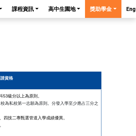
課程資訊
高中生園地
獎助學金
Eng
申請資格
科53級分以上為原則。
本校為私校第一志願為原則。分發入學至少應占三分之
試、四技二專甄選管道入學成績優異。
。