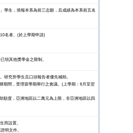
」學生，填報本系為前三志願，且成績為本系前五名
0名者。(於上學期申請)
受已領其他獎學金之限制。
。研究所學生且口頭報告者優先補助。
辦期間，受理當學期舉行之會議。(上學期：8月至翌
助額度，亞洲地區以二萬元為上限，非亞洲地區以四
生而設置。
寒證明文件。