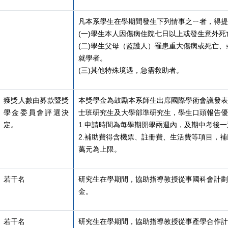
凡本系學生在學期間發生下列情事之ㄧ者，得提
(
一)學生本人因傷病住院七日以上或發生意外死
(
二)學生父母（監護人）罹患重大傷病或死亡
就學者。
(
三)其他特殊境遇，急需救助者。
獲獎人數由募款暨獎
本獎學金為鼓勵本系師生出席國際學術會議發表
學金委員會評選決
士班研究生及大學部準研究生，學生口頭報告優
定。
1.
申請時間為每學期開學兩週內，及期中考後一
2.
補助費得含機票、註冊費、生活費等項目，補
萬元為上限。
若干名
研究生在學期間，協助指導教授從事國科會計劃
金。
若干名
研究生在學期間，協助指導教授從事產學合作計