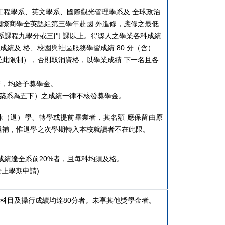
工程學系、英文學系、國際觀光管理學系及 全球政治
國際商學全英語組第三學年赴國 外進修，應修之最低
學系課程九學分或三門 課以上。得獎人之學業各科成績
育成績及 格、校園與社區服務學習成績 80 分（含）
受此限制），否則取消資格，以學業成績 下一名且各
者，均給予獎學金。
建築系為五下）之成績一律不核發獎學金。
休（退）學、轉學或提前畢業者，其名額 應保留由原
遞補，惟退學之次學期轉入本校就讀者不在此限。
成績達全系前20%者，且每科均須及格。
上學期申請)
科目及操行成績均達80分者。未享其他獎學金者。