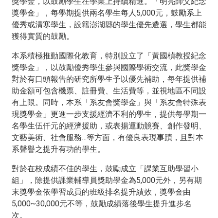
獎學金，以鼓勵學生在學業上持續精進。「明亮師父紀念
獎學金」，每學期提供兩名學生每人5,000元，鼓勵系上
優秀或清寒學生，設籍澎湖縣的學生優先遴選，學生都能
獲得實質的鼓勵。
本系積極推動國際化教育，特別設立了「黃國楨教授紀念
獎學金」，以鼓勵優秀學生參與國際學術交流，此獎學金
對於有口頭報告的研究所學生予以優先補助，每年提供補
助金額可包含機票、註冊費、生活費等，並視地區不同設
有上限。同時，本系「系友會獎學金」與「系友會特殊表
現獎學金」更進一步支援經濟不利的學生，提供每學期一
名學生伍仟元的經濟援助，或表揚運動競賽、創作發明、
文藝美術、社會服務…等方面，有優良表現事蹟，且對本
系聲譽之提升有功的學生。
對於在校成績不佳的學生，鼓勵成立「課業互助學習小
組」，除提供課業輔導員獎助學金為5,000元外，另有期
末獎學金依學習成員的班級排名提升績效，獎學金由
5,000~30,000元不等，鼓勵成績落後學生提升進步名
次。