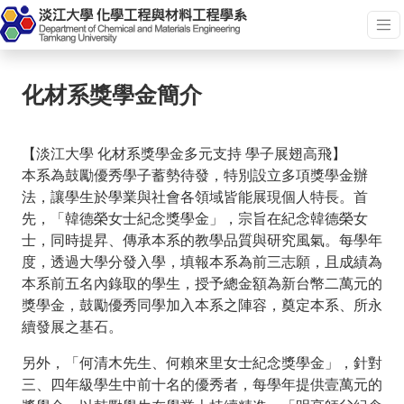
化材系獎學金簡介
【淡江大學 化材系獎學金多元支持 學子展翅高飛】
本系為鼓勵優秀學子蓄勢待發，特別設立多項獎學金辦
法，讓學生於學業與社會各領域皆能展現個人特長。首
先，「韓德榮女士紀念獎學金」，宗旨在紀念韓德榮女
士，同時提昇、傳承本系的教學品質與研究風氣。每學年
度，透過大學分發入學，填報本系為前三志願，且成績為
本系前五名內錄取的學生，授予總金額為新台幣二萬元的
獎學金，鼓勵優秀同學加入本系之陣容，奠定本系、所永
續發展之基石。
另外，「何清木先生、何賴來里女士紀念獎學金」，針對
三、四年級學生中前十名的優秀者，每學年提供壹萬元的