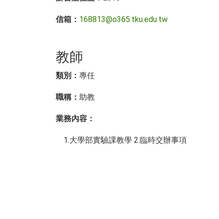
信箱：
168813@o365.tku.edu.tw
教師
類別：
專任
職稱：
助教
業務內容
：
1.大學部實驗課教學 2.臨時交辦事項