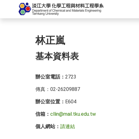
林正嵐
基本資料表
辦公室電話：
2723
傳真：02-26209887
辦公室位置：
E604
信箱：
cllin@mail.tku.edu.tw
個人網站
：
請連結