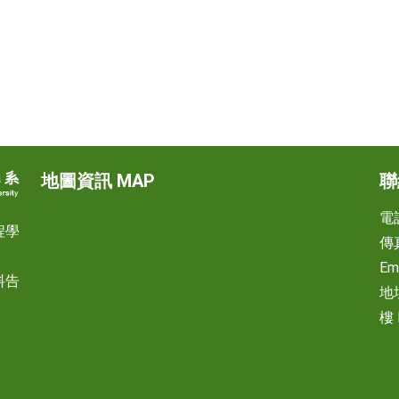
地圖資訊 MAP
聯
電話
程學
傳真
Em
料告
地
樓 