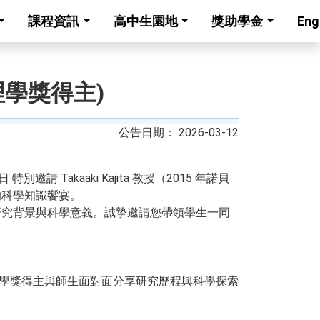
課程資訊
高中生園地
獎助學金
Eng
爾物理學獎得主)
2026-03-12
Takaaki Kajita 教授（2015 年諾貝
場精彩的科學知識饗宴。
研究背景與科學意義。誠摯邀請您帶領學生一同
理學獎得主與師生面對面分享研究歷程與科學探索