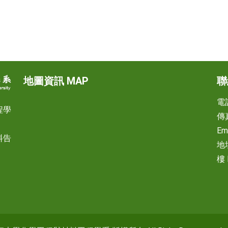
地圖資訊 MAP
聯
電話
程學
傳真
Em
料告
地
樓 