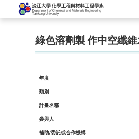
綠色溶劑製 作中空纖
年度
類別
計畫名稱
參與人
補助/委託或合作機構