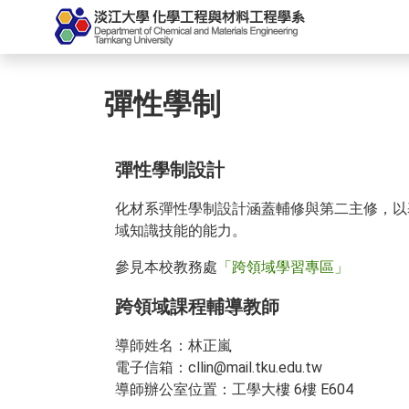
彈性學制
彈性學制設計
化材系彈性學制設計涵蓋輔修與第二主修，以
域知識技能的能力。
參見本校教務處
「跨領域學習專區」
跨領域課程輔導教師
導師姓名：林正嵐
電子信箱：cllin@mail.tku.edu.tw
導師辦公室位置：工學大樓 6樓 E604