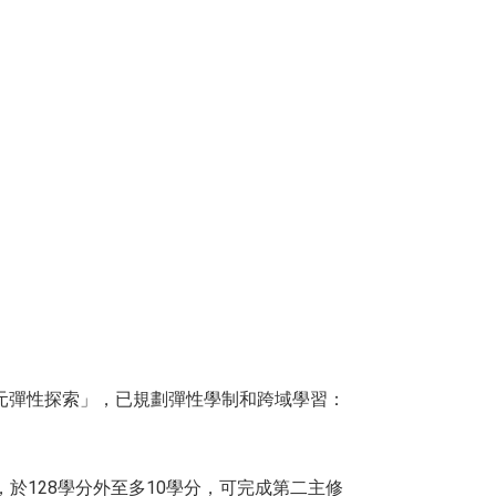
域多元彈性探索」，已規劃彈性學制和跨域學習：
，於128學分外至多10學分，可完成第二主修