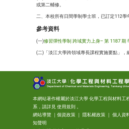
或第二輔修。
二、本校所有日間學制學士班，已訂定112學
參考資料
(一)
修習彈性學制 跨域實力上身– 第 1187 期 學
(二)「淡江大學跨領域專長課程實施要點」，
本網站著作權屬於淡江大學 化學工程與材料工
系，請詳見
使用規則
。
網站導覽
｜
個資政策
｜
隱私權政策
｜
個人資
知聲明