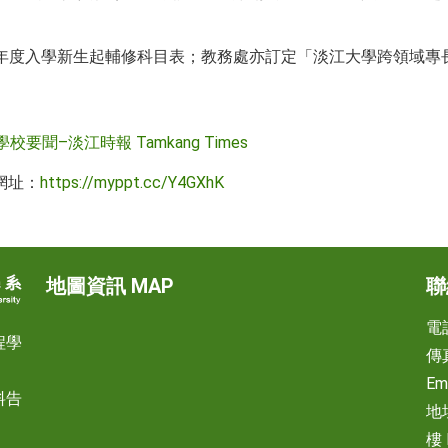
年度入學新生起輔修科目表；教務處亦訂定「淡江大學跨領域專長
校要聞–淡江時報 Tamkang Times
網址：
https://myppt.cc/Y4GXhK
地圖資訊 MAP
聯
電話
程學
傳真
Em
料告
地
樓 